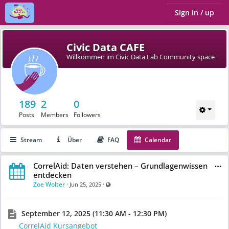
Sign in / up
Civic Data CAFE
Willkommen im Civic Data Lab Community space
189
2
0
Posts
Members
Followers
Stream
Über
FAQ
Calendar
CorrelAid: Daten verstehen – Grundlagenwissen
entdecken
Zoe Wolter
·
·
Visible also to unregistered users
Jun 25, 2025
September 12, 2025 (11:30 AM - 12:30 PM)
CorrelAid Kursangebot