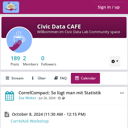
Sign in / up
Civic Data CAFE
Willkommen im Civic Data Lab Community space
189
2
0
Posts
Members
Followers
Stream
Über
FAQ
Calendar
CorrelCompact: So lügt man mit Statistik
Zoe Wolter
·
·
Last updated Jul 26, 2024 - 4:49 PM
Visible also to unregistered users
Jul 26, 2024
October 8, 2024 (11:30 AM - 12:15 PM)
CorrelAid Workshop