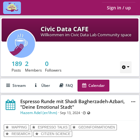
Sign in / up
Civic Data CAFE
Willkommen im Civic Data Lab Community space
189
2
0
Posts
Members
Followers
Stream
Über
FAQ
Calendar
Espresso Runde mit Shadi Bagherzadeh-Azbari,
"Deine Emotional Stadt"
Hazem Adel (er/ihm)
·
·
Last updated Oct 1, 2024 - 3:09 
Visible also to unregistered us
Sep 13, 2024
MAPPING
ESPRESSO TALKS
GEOINFORMATIONEN
RESEARCH
CITIZEN SCIENCE