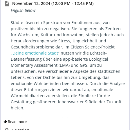
November 12, 2024 (12:00 PM - 12:45 PM)
English below
———-
Städte lösen ein Spektrum von Emotionen aus, von
positiven bis hin zu negativen. Sie fungieren als Zentren
für Wachstum, Kultur und Innovation, stellen jedoch auch
Herausforderungen wie Stress, Ungleichheit und
Gesundheitsprobleme dar. Im Citizen Science-Projekt
„
Deine emotionale Stadt
“ nutzen wir die Echtzeit-
Datenerfassung über eine app-basierte Ecological
Momentary Assessment (EMA) und GPS, um zu
untersuchen, wie verschiedene Aspekte des städtischen
Lebens, von der Dichte bis hin zur Umgebung, das
emotionale Wohlbefinden beeinflussen. Durch die Analyse
dieser Erfahrungen zielen wir darauf ab, emotionale
Wärmebildkarten zu erstellen, die Einblicke für die
Gestaltung gesünderer, lebenswerter Städte der Zukunft
bieten.
Am Dienstag, den 12. Nov haben wir Dr. Shadi
Read more
Bagherzadeh-Azbari von der Charité zu Gast in der Civic