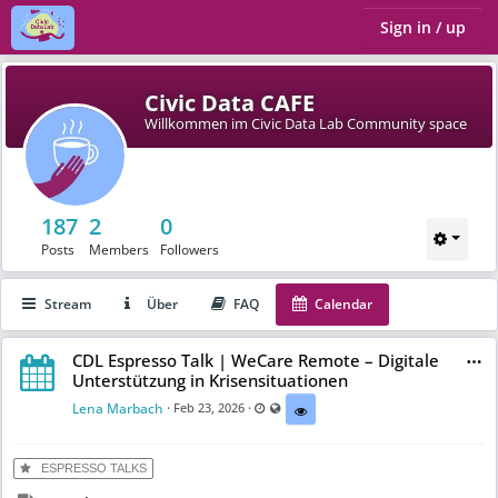
Sign in / up
Civic Data CAFE
Willkommen im Civic Data Lab Community space
187
2
0
Posts
Members
Followers
Stream
Über
FAQ
Calendar
CDL Espresso Talk | WeCare Remote – Digitale
Unterstützung in Krisensituationen
Lena Marbach
·
·
Last updated Mar 11, 2026 - 10:16 AM
Visible also to unregistered users
Feb 23, 2026
ESPRESSO TALKS