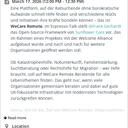
March 17, 2026 (12:00 PM - 12:30 PM)
Eine Plattform, auf der Ratsuchende ohne bürokratische
Aufwände schnell Hilfe finden und verschiedene NGOs
und Initiativen ihre Kräfte bündeln können – das ist
WeCare Remote
. Im Espresso-Talk stellt
@Frank Gerhardt
das Open-Source-Framework von
Sunflower Care
vor, das
im Rahmen eines Projektes mit der Welcome Alliance
aufgebaut wurde und nach und nach für weitere
Organisationen geöffnet werden soll.
Ob Katastrophenhilfe, Notunterkunft, Familienstärkung,
Suchtberatung oder Rechtshilfe für Migration – wer Hilfe
braucht, soll auf WeCare Remote Beratende für alle
Lebensthemen finden. Das geht nur, wenn viele
Organisationen gemeinsam beraten und dabei auf gute
UX-fokussierte Infrastruktur mit modernsten Technologien
zurückgreifen können.
Genau das ist das Ziel von WeCare Remote: Organisationen
besser zu vernetzen, repetitive Aufgaben zu reduzieren
Read more
und Ressourcen dorthin zu lenken, wo menschliche Arbeit
Location