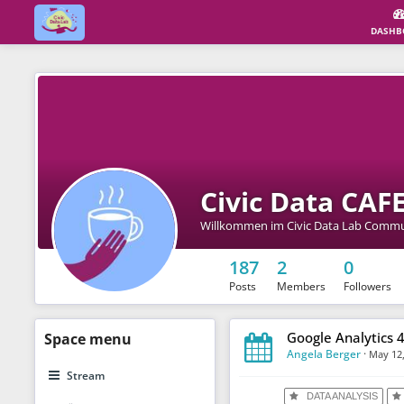
DASHB
Civic Data CAF
Willkommen im Civic Data Lab Commu
187
2
0
Posts
Members
Followers
Google Analytics 4
Space
menu
Angela Berger
·
May 12
Stream
DATA ANALYSIS