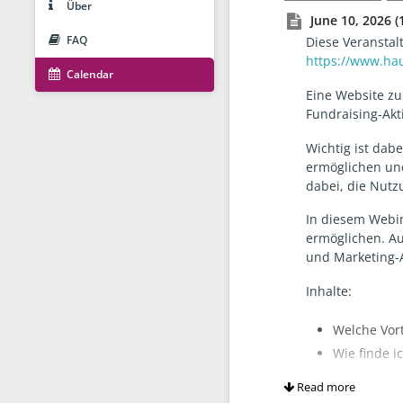
Über
June 10, 2026 (
FAQ
Diese Veranstalt
https://www.hau
Calendar
Eine Website zu
Fundraising-Akti
Wichtig ist dab
ermöglichen und
dabei, die Nutz
In diesem Webin
ermöglichen. Au
und Marketing-A
Inhalte:
Welche Vort
Wie finde i
Was sind r
Read more
Was muss i