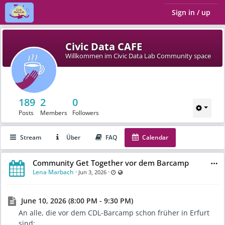
Sign in / up
Civic Data CAFE
Willkommen im Civic Data Lab Community space
189
2
0
Posts
Members
Followers
Stream
Über
FAQ
Calendar
Community Get Together vor dem Barcamp
Lena Marbach
·
·
Last updated Jun 4, 2026 - 7:20 AM
Visible also to unregistered users
Jun 3, 2026
June 10, 2026 (8:00 PM - 9:30 PM)
An alle, die vor dem CDL-Barcamp schon früher in Erfurt
sind: