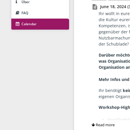
Über
June 18, 2024 (
FAQ
Ihr wollt in eu
die Kultur eure
Calendar
Kompetenzen, is
gegenüber der 
Nutzbarmachung 
der Schublade?
Darüber möchte
was Organisatio
Organisation a
Mehr Infos un
Ihr benötigt
kei
eigenen Organi
Workshop-Highl
Verständni
Read more
Nutzung von