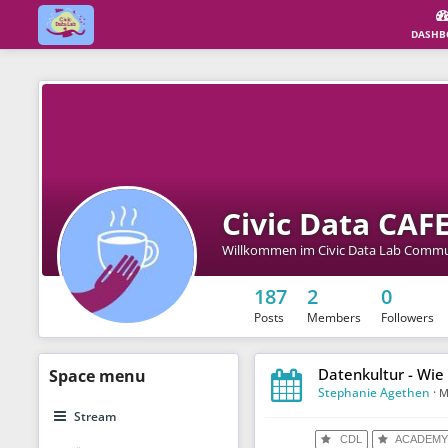
DASHB
Civic Data CAF
Willkommen im Civic Data Lab Commu
187
2
0
Posts
Members
Followers
Datenkultur - Wie
Space
menu
Stephanie Agethen
·
M
Stream
CDL
ACADEM