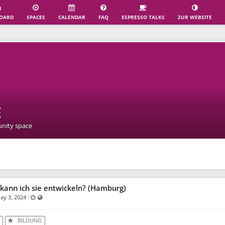
OARD
SPACES
CALENDAR
FAQ
ESPRESSO TALKS
ZUR WEBSITE
E
nity space
 kann ich sie entwickeln? (Hamburg)
·
Last updated May 22, 2024 - 1:59 PM
Visible also to unregistered users
ay 3, 2024
Y
BILDUNG