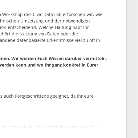
m Workshop des Civic Data Lab erforschen wir, wie
technischen Umsetzung und der notwendigen
tion entscheidend. Welche Haltung habt Ihr
ehört die Nutzung von Daten oder die
ndene datenbasierte Erkenntnisse viel zu oft in
en. Wir werden Euch Wissen darüber vermitteln,
 werden kann und wo Ihr ganz konkret in Eurer
s auch Fortgeschrittene geeignet, da Ihr eure
tur ist und welche Haltung Ihr gegenüber der
kultur zu entwickeln.