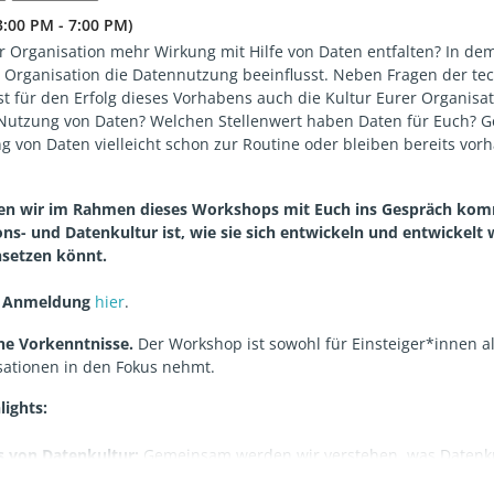
3:00 PM - 7:00 PM)
rer Organisation mehr Wirkung mit Hilfe von Daten entfalten? In de
r Organisation die Datennutzung beeinflusst. Neben Fragen der 
t für den Erfolg dieses Vorhabens auch die Kultur Eurer Organisa
Nutzung von Daten? Welchen Stellenwert haben Daten für Euch? G
von Daten vielleicht schon zur Routine oder bleiben bereits vorha
n wir im Rahmen dieses Workshops mit Euch ins Gespräch komm
ns- und Datenkultur ist, wie sie sich entwickeln und entwickelt
nsetzen könnt.
d Anmeldung
hier
.
ne Vorkenntnisse.
Der Workshop ist sowohl für Einsteiger*innen al
sationen in den Fokus nehmt.
ights:
s von Datenkultur:
Gemeinsam werden wir verstehen, was Datenkul
 Daten habt. Wir ermitteln, wo Ihr ansetzen könnt, um eine Daten