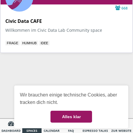
668
Civic Data CAFE
Willkommen im Civic Data Lab Community space
FRAGE
HUMHUB
IDEE
Wir brauchen einige technische Cookies, aber
tracken dich nicht.
Alles klar
DASHBOARD
SPACES
CALENDAR
FAQ
ESPRESSO TALKS
ZUR WEBSITE